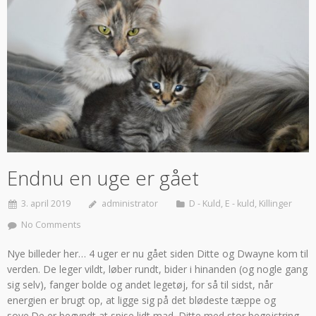
Endnu en uge er gået
3. april 2019
administrator
D - Kuld
,
E - kuld
,
Killinger
No Comments
Nye billeder her… 4 uger er nu gået siden Ditte og Dwayne kom til
verden. De leger vildt, løber rundt, bider i hinanden (og nogle gang
sig selv), fanger bolde og andet legetøj, for så til sidst, når
energien er brugt op, at ligge sig på det blødeste tæppe og
sove.De er begyndt at spise lidt mad. Ditte med stor begejstring