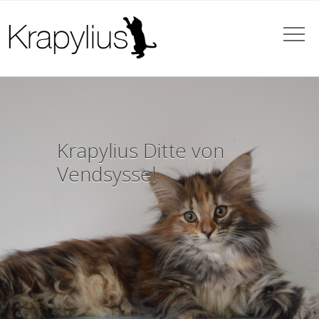
 von
Krapylius Harl
“Harley” Quinze