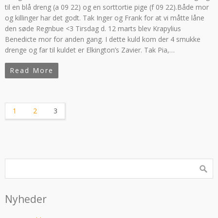
til en blå dreng (a 09 22) og en sorttortie pige (f 09 22).Både mor
og killinger har det godt. Tak Inger og Frank for at vi måtte låne
den søde Regnbue <3 Tirsdag d. 12 marts blev Krapylius
Benedicte mor for anden gang. I dette kuld kom der 4 smukke
drenge og far til kuldet er Elkington’s Zavier. Tak Pia,…
Read More
1
2
3
Nyheder