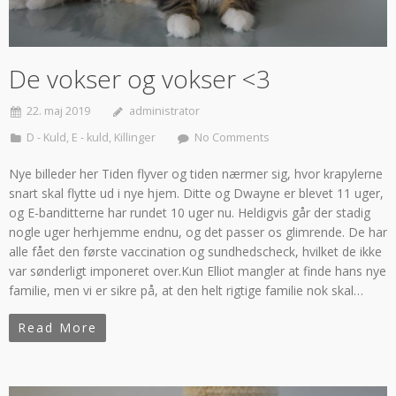
De vokser og vokser <3
22. maj 2019
administrator
D - Kuld
,
E - kuld
,
Killinger
No Comments
Nye billeder her Tiden flyver og tiden nærmer sig, hvor krapylerne
snart skal flytte ud i nye hjem. Ditte og Dwayne er blevet 11 uger,
og E-banditterne har rundet 10 uger nu. Heldigvis går der stadig
nogle uger herhjemme endnu, og det passer os glimrende. De har
alle fået den første vaccination og sundhedscheck, hvilket de ikke
var sønderligt imponeret over.Kun Elliot mangler at finde hans nye
familie, men vi er sikre på, at den helt rigtige familie nok skal…
Read More