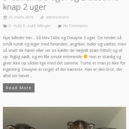
knap 2 uger
25. marts 2019
administrator
D - Kuld
,
E - kuld
,
Killinger
No Comments
Nye billeder her… Så blev Ditte og Dwayne 3 uger. De render så
småt rundt og leger med hinanden, angriber, bider og vælter, men
så snart de hører eller ser os kalder de højlydt (især Ditte!) og vil
op. Rigtig sødt, og en lille smule irriterende
Hun er stædig og
giver ikke op sådan lige med det samme. Tortie er man jo ikke for
ingenting. Dwayne er noget af det kæreste. Han er den bror, der
altid ser bøvet…
Read More