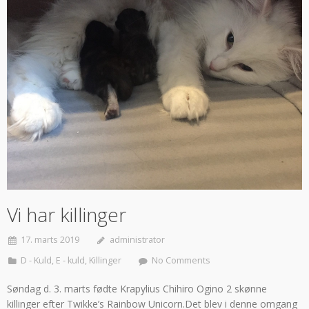
Vi har killinger
17. marts 2019
administrator
D - Kuld
,
E - kuld
,
Killinger
No Comments
Søndag d. 3. marts fødte Krapylius Chihiro Ogino 2 skønne
killinger efter Twikke’s Rainbow Unicorn.Det blev i denne omgang