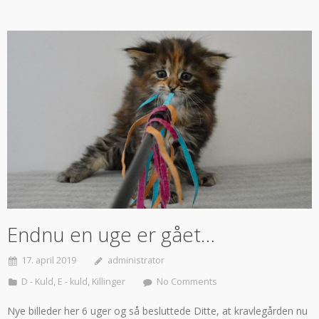
Endnu en uge er gået…
17. april 2019
administrator
D - Kuld
,
E - kuld
,
Killinger
No Comments
Nye billeder her 6 uger og så besluttede Ditte, at kravlegården nu