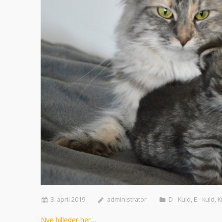
3. april 2019
administrator
D - Kuld
,
E - kuld
,
K
Nye billeder her…