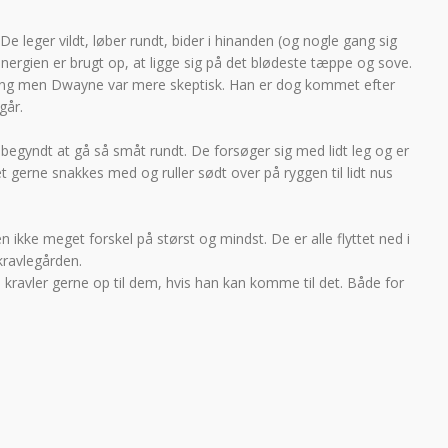
e leger vildt, løber rundt, bider i hinanden (og nogle gang sig
r energien er brugt op, at ligge sig på det blødeste tæppe og sove.
tring men Dwayne var mere skeptisk. Han er dog kommet efter
går.
u begyndt at gå så småt rundt. De forsøger sig med lidt leg og er
erne snakkes med og ruller sødt over på ryggen til lidt nus
ikke meget forskel på størst og mindst. De er alle flyttet ned i
kravlegården.
 kravler gerne op til dem, hvis han kan komme til det. Både for