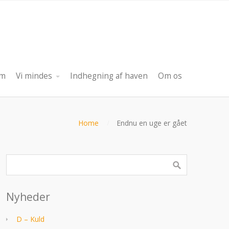
am
Vi mindes
Indhegning af haven
Om os
Home
Endnu en uge er gået
Nyheder
D – Kuld