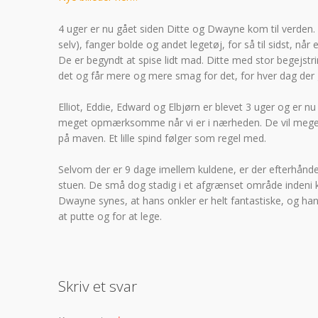
4 uger er nu gået siden Ditte og Dwayne kom til verden. D
selv), fanger bolde og andet legetøj, for så til sidst, nå
De er begyndt at spise lidt mad. Ditte med stor begejs
det og får mere og mere smag for det, for hver dag der 
Elliot, Eddie, Edward og Elbjørn er blevet 3 uger og er n
meget opmærksomme når vi er i nærheden. De vil meget g
på maven. Et lille spind følger som regel med.
Selvom der er 9 dage imellem kuldene, er der efterhånden 
stuen. De små dog stadig i et afgrænset område indeni 
Dwayne synes, at hans onkler er helt fantastiske, og han
at putte og for at lege.
Skriv et svar